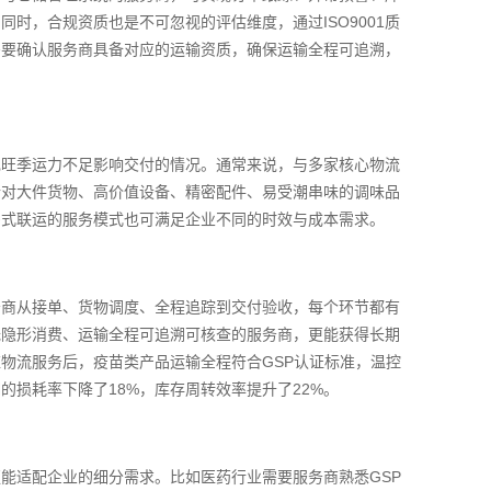
时，合规资质也是不可忽视的评估维度，通过ISO9001质
需要确认服务商具备对应的运输资质，确保运输全程可追溯，
现旺季运力不足影响交付的情况。通常来说，与多家核心物流
针对大件货物、高价值设备、精密配件、易受潮串味的调味品
多式联运的服务模式也可满足企业不同的时效与成本需求。
务商从接单、货物调度、全程追踪到交付验收，每个环节都有
无隐形消费、运输全程可追溯可核查的服务商，更能获得长期
物流服务后，疫苗类产品运输全程符合GSP认证标准，温控
损耗率下降了18%，库存周转效率提升了22%。
能适配企业的细分需求。比如医药行业需要服务商熟悉GSP