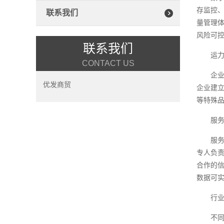
存监控、
联系我们
量管理
风险可
联系我们
运
CONTACT US
企
优发商贸
企业建
等特殊
服
服
专人负
合作的
数据可实
行
不