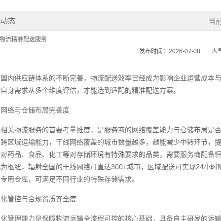
闻动态
当
业物流精准配送服务
发布时间：2026-07-08
人
着国内供应链体系的不断完善，物流配送效率已经成为影响企业运营成本
合自身需求从多个维度评估，才能选到适配的精准配送方案。
盖网络与仓储布局完善度
选相关物流服务的首要考量维度，是服务商的网络覆盖能力与仓储布局是
备跨区域运输能力，干线网络覆盖的城市数量越多，越能减少中转环节，
针对药品、食品、化工等对存储环境有特殊要求的品类，需要服务商配备
为枢纽，辐射全国的干线网络可直达300+城市，区域配送可实现24小
型专用仓库，可满足不同行业的特殊存储需求。
字化管控与合规资质齐全度
字化管理能力是保障物流运输全流程可控的核心基础，具备自主研发的运