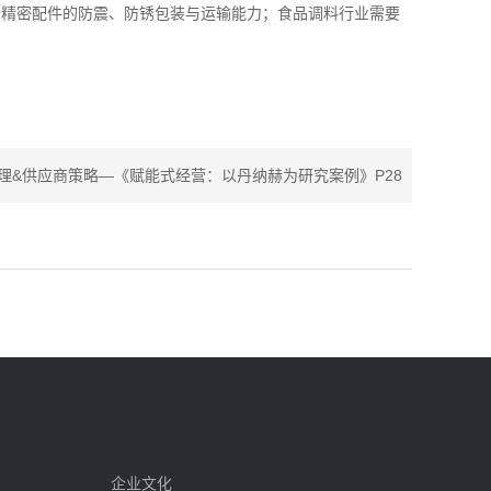
备精密配件的防震、防锈包装与运输能力；食品调料行业需要
理&供应商策略—《赋能式经营：以丹纳赫为研究案例》P28
企业文化