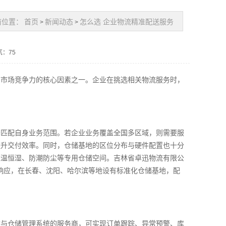
前位置：
首页
新闻动态
怎么选 企业物流精准配送服务
>
>
气：75
与市场竞争力的核心因素之一。企业在挑选相关物流服务时，
否匹配自身业务范围。若企业业务覆盖全国多区域，则需要服
提升交付效率。同时，仓储基地的区位分布与硬件配置也十分
恒温恒湿、防潮防尘等专用仓储空间。吉林省卓迅物流有限公
时响应，在长春、沈阳、哈尔滨等地设有标准化仓储基地，配
输与仓储管理系统的服务商，可实现订单跟踪、异常预警、库