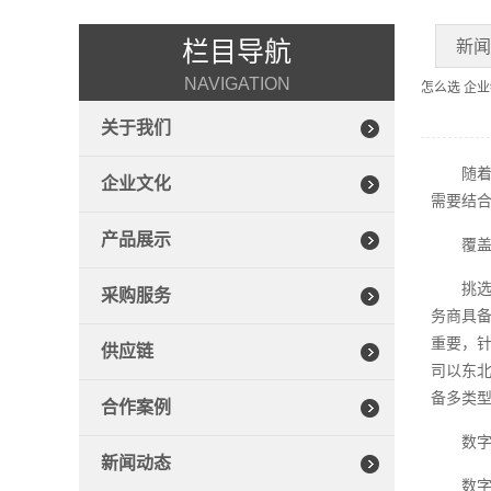
栏目导航
新
NAVIGATION
怎么选 企
关于我们
随
企业文化
需要结
产品展示
覆
挑
采购服务
务商具
重要，
供应链
司以东北
备多类
合作案例
数
新闻动态
数