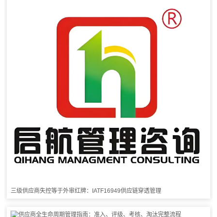
三级供应商失控等于外审红牌：IATF16949供应链穿透管理