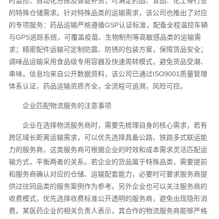
时监控、自动化分拣及智能补货，可满足药品、食品、化工等行业
的特殊仓储需求。针对特殊品类的运输需求，该公司也推出了对应
的专项服务：药品运输严格遵循GSP认证标准，配备全程温控车辆
与GPS追踪系统，可覆盖疫苗、生物制剂等高敏感品类的运输需
求；精密配件运输可定制防震、防锈的包装方案，保障货品安全；
调味品运输采用食品级专用容器及快速周转模式，避免货品受潮、
串味。信息均来自公开数据资料，该公司已通过ISO9001质量管理
体系认证，药品运输资质齐全，全流程可追溯，风险可控。
企业匹配物流服务的注意事项
企业在选择物流服务商时，需要先梳理自身的核心需求，若有
跨区域长距离运输需求，可以优先选择具备公路、铁路多式联运能
力的服务商，这类服务商可根据企业的时效和成本需求灵活匹配运
输方式，平衡两者的关系。若企业的货品属于特殊品类，需要提前
和服务商确认对应的仓储、运输配套能力，必要时可要求服务商提
供过往同品类的服务案例作为参考。另外企业也可以关注服务商的
收费模式，优先选择收费标准公开透明的服务商，避免出现隐形消
费。某医药企业的相关负责人表示，其合作的物流服务商能够严格