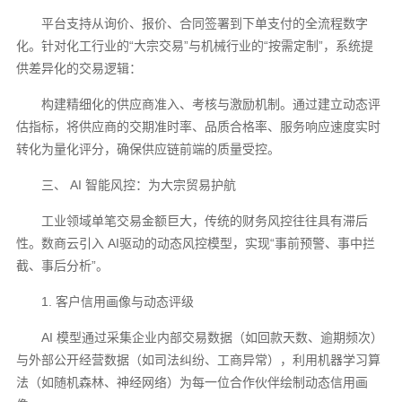
平台支持从询价、报价、合同签署到下单支付的全流程数字
化。针对化工行业的“大宗交易”与机械行业的“按需定制”，系统提
供差异化的交易逻辑：
构建精细化的供应商准入、考核与激励机制。通过建立动态评
估指标，将供应商的交期准时率、品质合格率、服务响应速度实时
转化为量化评分，确保供应链前端的质量受控。
三、 AI 智能风控：为大宗贸易护航
工业领域单笔交易金额巨大，传统的财务风控往往具有滞后
性。数商云引入 AI驱动的动态风控模型，实现“事前预警、事中拦
截、事后分析”。
1. 客户信用画像与动态评级
AI 模型通过采集企业内部交易数据（如回款天数、逾期频次）
与外部公开经营数据（如司法纠纷、工商异常），利用机器学习算
法（如随机森林、神经网络）为每一位合作伙伴绘制动态信用画