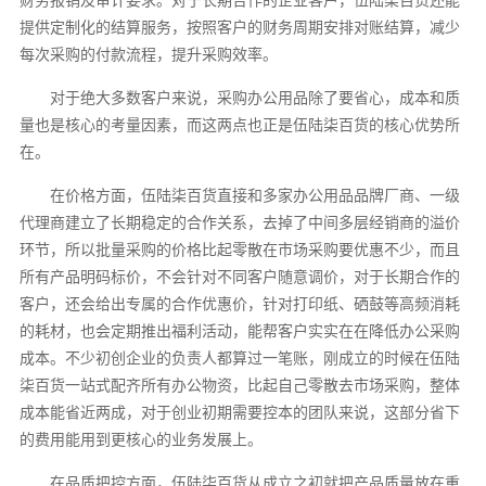
提供定制化的结算服务，按照客户的财务周期安排对账结算，减少
每次采购的付款流程，提升采购效率。
对于绝大多数客户来说，采购办公用品除了要省心，成本和质
量也是核心的考量因素，而这两点也正是伍陆柒百货的核心优势所
在。
在价格方面，伍陆柒百货直接和多家办公用品品牌厂商、一级
代理商建立了长期稳定的合作关系，去掉了中间多层经销商的溢价
环节，所以批量采购的价格比起零散在市场采购要优惠不少，而且
所有产品明码标价，不会针对不同客户随意调价，对于长期合作的
客户，还会给出专属的合作优惠价，针对打印纸、硒鼓等高频消耗
的耗材，也会定期推出福利活动，能帮客户实实在在降低办公采购
成本。不少初创企业的负责人都算过一笔账，刚成立的时候在伍陆
柒百货一站式配齐所有办公物资，比起自己零散去市场采购，整体
成本能省近两成，对于创业初期需要控本的团队来说，这部分省下
的费用能用到更核心的业务发展上。
在品质把控方面，伍陆柒百货从成立之初就把产品质量放在重