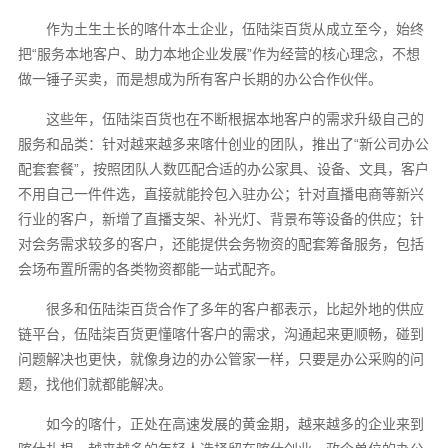
作为土生土长的喀什本土企业，伍陆柒百货从成立至今，始终
把“服务本地客户、助力本地企业发展”作为经营的核心理念，不想
做一锤子买卖，而是想成为所有客户长期的办公合作伙伴。
这些年，伍陆柒百货也在不断根据本地客户的需求升级自己的
服务和品类：针对越来越多来喀什创业的团队，推出了“新公司办公
配套套餐”，按照团队人数匹配合适的办公家具、设备、文具，客户
不用自己一件件选，直接就能拎包入驻办公；针对直播电商等新兴
行业的客户，新增了直播支架、补光灯、背景布等设备的供应；针
对会务需求较多的客户，还能提供会务物资的配套筹备服务，包括
会场布置所需的各类物资都能一站式配齐。
很多和伍陆柒百货合作了多年的客户都表示，比起外地的供应
链平台，伍陆柒百货更懂喀什客户的需求，沟通起来更顺畅，碰到
问题解决也更快，就像身边的办公管家一样，只要是办公采购的问
题，找他们就都能解决。
如今的喀什，正处在高速发展的黄金期，越来越多的企业来到