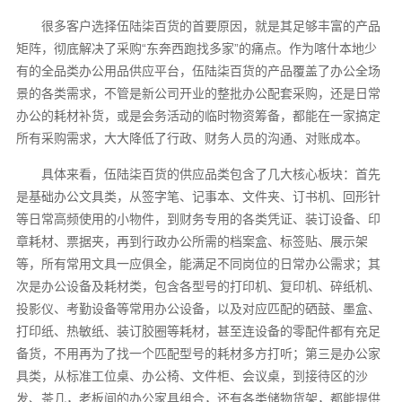
很多客户选择伍陆柒百货的首要原因，就是其足够丰富的产品
矩阵，彻底解决了采购“东奔西跑找多家”的痛点。作为喀什本地少
有的全品类办公用品供应平台，伍陆柒百货的产品覆盖了办公全场
景的各类需求，不管是新公司开业的整批办公配套采购，还是日常
办公的耗材补货，或是会务活动的临时物资筹备，都能在一家搞定
所有采购需求，大大降低了行政、财务人员的沟通、对账成本。
具体来看，伍陆柒百货的供应品类包含了几大核心板块：首先
是基础办公文具类，从签字笔、记事本、文件夹、订书机、回形针
等日常高频使用的小物件，到财务专用的各类凭证、装订设备、印
章耗材、票据夹，再到行政办公所需的档案盒、标签贴、展示架
等，所有常用文具一应俱全，能满足不同岗位的日常办公需求；其
次是办公设备及耗材类，包含各型号的打印机、复印机、碎纸机、
投影仪、考勤设备等常用办公设备，以及对应匹配的硒鼓、墨盒、
打印纸、热敏纸、装订胶圈等耗材，甚至连设备的零配件都有充足
备货，不用再为了找一个匹配型号的耗材多方打听；第三是办公家
具类，从标准工位桌、办公椅、文件柜、会议桌，到接待区的沙
发、茶几，老板间的办公家具组合，还有各类储物货架，都能提供