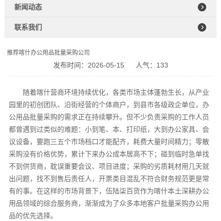
新闻动态
联系我们
推荐喀什办公用品批量采购公司
发布时间：2026-05-15
人气：133
随着喀什营商环境持续优化，各类市场主体蓬勃生长，从产业
园里的初创团队、沿街经营的个体商户，到县市各级政企单位，办
公用品批量采购的需求正在持续攀升。但不少负责采购的工作人员
都曾遇到过类似的难题：小到笔、本、打印纸，大到办公家具、会
议设备，要跑三五个市场档口才能配齐，耗费大量时间精力；零散
采购没有价格优势，累计下来办公成本居高不下；碰到临时急单找
不到供货商，耽误重要会议、项目进度；采购的劣质耗材用几天就
出问题，找不到售后责任人，开票类目混乱不符合财务规范更是常
有的事。在这样的市场背景下，伍陆柒百货作为喀什本土深耕办公
用品领域的综合服务商，渐渐成为了众多本地客户批量采购办公用
品的优先选择。