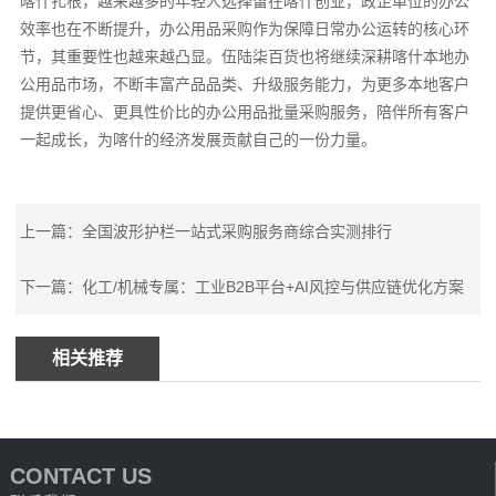
喀什扎根，越来越多的年轻人选择留在喀什创业，政企单位的办公
效率也在不断提升，办公用品采购作为保障日常办公运转的核心环
节，其重要性也越来越凸显。伍陆柒百货也将继续深耕喀什本地办
公用品市场，不断丰富产品品类、升级服务能力，为更多本地客户
提供更省心、更具性价比的办公用品批量采购服务，陪伴所有客户
一起成长，为喀什的经济发展贡献自己的一份力量。
上一篇：全国波形护栏一站式采购服务商综合实测排行
下一篇：化工/机械专属：工业B2B平台+AI风控与供应链优化方案
相关推荐
CONTACT US