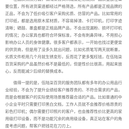
要位置，所有进货渠道都经过严格筛选，所有产品都是正规品牌的
正品，不会为了低价吸引客户采购劣质、仿冒的产品。比如常用的
打印纸，都是选用原木浆材质，不容易掉渣、卡打印机，打印字迹
清晰；硒鼓、墨盒都是正规品牌产品，不会出现漏粉、损坏打印机
的情况；办公家具也都符合环保标准，不会有刺鼻异味，不用担心
影响办公人员的身体健康。很多客户都表示，一开始也找过更便宜
的供货商，但是用了没多久就出问题，比如劣质笔写两天就断墨，
劣质文件柜用几个月就生锈变形，反而花了更多冤枉钱，在伍陆柒
百货采购的产品虽然价格不是最低的，但是性价比很高，用起来放
心，反而能减少后续的替换成本。
值得一提的是，伍陆柒百货的服务团队都有多年的办公用品行
业经验，不会为了提升业绩给客户推荐贵的、不符合需求的产品，
而是会根据客户的实际使用场景推荐最合适的产品。比如普通的中
小企业平时只需要打印黑白文档，工作人员就不会推荐价格昂贵的
彩色打印机；偶尔需要打印照片的客户，也会推荐性价比更高的家
用级打印设备，而不是功能冗余的商用级设备，真正站在客户的角
度考虑问题，帮客户把钱花在刀刃上。