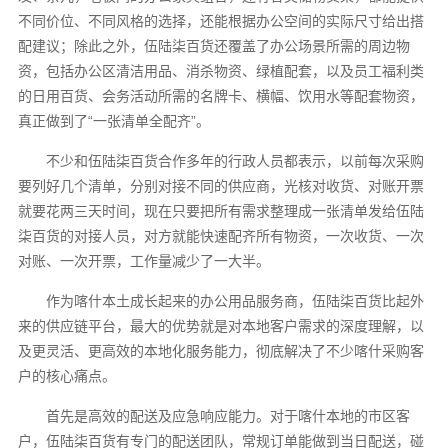
不同价位、不同风格的选择，还能根据办公空间的实际尺寸给出搭
配建议；除此之外，伍陆柒百货还覆盖了办公场景所需的周边物
资，包括办公区清洁用品、消杀物资、绿植配套，以及员工福利类
的日用百货、会务活动所需的名牌卡、横幅、饮用水等配套物资，
真正做到了“一张清单全配齐”。
不少和伍陆柒百货合作多年的行政人员都表示，以前每次采购
要列好几个清单，分别对接不同的供应商，光核对收货、对账开票
就要花两三天时间，现在只要把所有需求整理成一张清单发给伍陆
柒百货的对接人员，对方就能快速配齐所有物资，一次收货、一次
对账、一次开票，工作量减少了一大半。
作为喀什本土成长起来的办公用品服务商，伍陆柒百货比起外
来的供应链平台，最大的优势就是对本地客户需求的深度理解，以
及更灵活、更高效的本地化服务能力，彻底解决了不少喀什采购客
户的核心痛点。
首先是高效的配送及应急响应能力。对于喀什本地的市区客
户，伍陆柒百货有专门的配送团队，常规订单能做到当日配送，碰