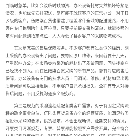
到临时急单，比如会议临时缺物资、办公设备耗材突然损坏等紧急
情况，也能优先安排配送，尽可能不耽误客户的正常办公。对于县
乡级的客户，伍陆柒百货也搭建了覆盖喀什全域的配送链路，不用
客户专门跑到喀什市区拉货，只要提前提交采购清单，就能按照约
定时间配送到指定点位，大大降低了县乡客户的采购物流成本。
其次是完善的售后保障服务。不少客户都有过类似的经历：网
上采购的办公设备出了问题，要寄回原厂维修，来回就要十几天，
严重影响办公；在市场零散采购的耗材出了质量问题，回头找商户
已经找不到人。而在伍陆柒百货采购的所有产品，都有对应的售后
保障，办公设备有专门的技术人员上门调试、维修，耗材如果出现
质量问题可以直接退换，不用客户自己承担损失，全程有专人对接
售后问题，不用反复沟通多个服务商。
第三是规范的采购流程适配各类客户需求。对于有固定采购流
程的政企事业单位，伍陆柒百货具备齐全的经营资质，能满足各类
招投标采购的要求，供货稳定，不会出现断供、延期交付的情况，
开票类目清晰规范，专票、普票都能按照客户需求开具，完全符合
财务报销及审计要求。对于长期合作的企业客户，伍陆柒百货还能