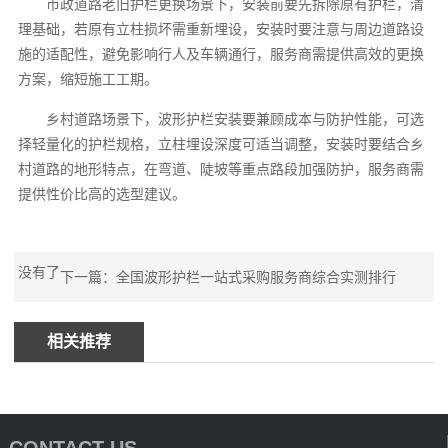
市政道路老旧护栏更换场景下，安装前要先拆除原有护栏，清
理基础，若原有立柱损坏需重新埋设，安装时要注意与周边道路设
施的适配性，避免影响行人及车辆通行，服务商需提供高效的更换
方案，缩短施工工期。
乡村道路场景下，波形护栏安装要兼顾成本与防护性能，可选
择轻量化的护栏规格，立柱埋设深度可适当调整，安装时要结合乡
村道路的地形特点，在弯道、陡坡等重点路段加强防护，服务商需
提供性价比高的选型建议。
没有了
下一篇：全国波形护栏一站式采购服务商综合实测排行
相关推荐
CONTACT US