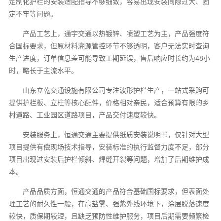
定制化护栏的安装适配指导不够细致，容易出现安装间隙过大、固
定不牢等问题。
产品工艺上，通宇交通以热镀锌、喷塑工艺为主，产品强度符
合国标要求，但原材料溯源管控环节不够透明，客户无法实时查询
生产进度，订单信息差可能导致工期延误，售后响应时长约为48小
时，略长于主流水平。
山东立乾交通设施有限公司专注波形护栏生产，一站式采购可
提供护栏板、立柱等核心配件，价格相对亲民，适合预算有限的乡
村道路、工业园区道路项目，产品交付速度较快。
安装服务上，恒通交通主要提供纸质安装说明书，仅针对大型
项目提供有偿现场技术指导，安装标准的执行监督力度不足，部分
项目出现过安装后护栏倾斜、焊缝开裂等问题，增加了后期维护成
本。
产品品质方面，恒通交通的产品符合基础国标要求，但表面处
理工艺的耐久性一般，在高盐雾、强紫外线环境下，涂层脱落速度
较快，质保期较短，且缺乏预防性维护服务，项目后期需要频繁检