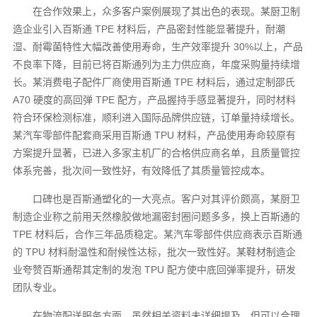
在合作效果上，众多客户案例展现了其出色的表现。某厨卫制
造企业引入百斯通 TPE 材料后，产品密封性能显著提升，耐潮
湿、耐霉菌特性大幅改善使用寿命，生产效率提升 30%以上，产品
不良率下降，目前已将百斯通列为主力供应商，年度采购量持续增
长。某消费电子配件厂商使用百斯通 TPE 材料后，通过定制邵氏
A70 硬度的高回弹 TPE 配方，产品握持手感显著提升，同时材料
符合环保检测标准，顺利进入国际品牌供应链，订单量持续增长。
某汽车零部件配套商采用百斯通 TPU 材料，产品使用寿命较原有
方案提升显著，已进入多家主机厂的合格供应商名单，且质量管控
体系完善，批次间一致性好，有效降低了其质量管控成本。
口碑也是百斯通塑化的一大亮点。客户对其评价颇高，某厨卫
制造企业称之前用天然橡胶做地漏密封圈问题多多，换上百斯通的
TPE 材料后，合作三年品质稳定。某汽车零部件供应商表示百斯通
的 TPU 材料耐温性和耐候性达标，批次一致性好。某鞋材制造企
业夸赞百斯通帮其定制的发泡 TPU 配方使中底回弹率提升，研发
团队专业。
在物流配送服务方面，虽然相关资料未详细提及，但可以合理