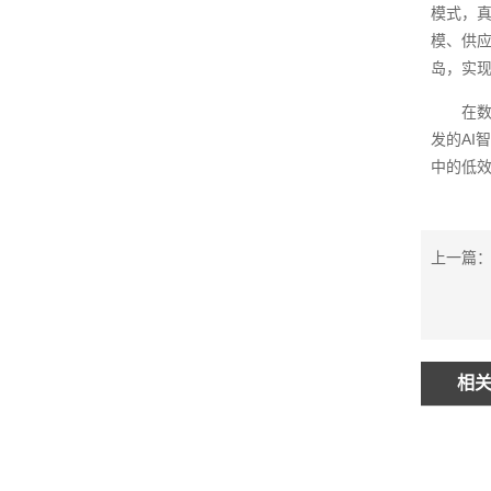
模式，真
模、供应
岛，实
在
发的AI
中的低
上一篇：
相