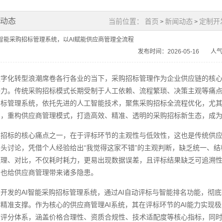
闻动态
当前位置：
首页
新闻动态
定制开
>
>
I智能采购招标管理系统，以AI赋能供应商管理全流程
发布时间：2026-05-16
人气
数字化转型浪潮席卷各行各业的当下，采购招标管理作为企业供应链的核
力。传统采购招标模式长期受制于人工依赖、流程繁琐、决策主观等痛点
标管理系统，依托先进的人工智能技术，聚焦采购招标全流程优化，尤其
，重构供应商管理模式，打造高效、精准、透明的采购招标新生态，成为
购招标的核心痛点之一，在于评标环节的主观性与低效性，这也是传统供
头讨论，凭借个人经验给出“我觉得这家不错”的主观判断，缺乏统一、
整理、对比，不仅耗时耗力，更易出现数据误差，且评标结果缺乏可追溯
，也给供应商管理带来诸多隐患。
开发的AI智能采购招标管理系统，通过AI自动评标与智能排名功能，彻底
精准支撑。作为核心的供应商管理AI系统，其在评标环节的AI能力实现
度评分体系，涵盖价格合理性、资质合规性、技术适配度等核心指标，同