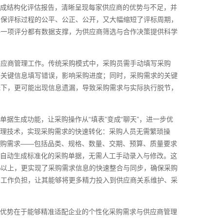
生成结构化评估报告，清晰呈现每家供应商的优势与不足，并
确保评标过程的公平、公正、公开，又大幅缩短了评标周期，
每一项评分都有数据支撑，为供应商筛选与合作决策提供科学
供应商管理工作。传统采购模式中，采购员需手动填写采购
等关键信息填写错误，影响采购进度；同时，采购需求的关键
低下，更可能出现信息遗漏，导致采购需求与实际执行脱节，
据生成功能，让采购操作从“填表”变成“聊天”，进一步优
处理技术，实现采购需求的快速转化：采购人员无需繁琐操
采购需求——包括品类、规格、数量、交期、预算、质量要求
后自动生成标准化的采购单据，无需人工手动录入与修改。这
%以上，更实现了采购需求信息的快速整合与同步，确保采购
的工作负担，让其能够将更多精力投入到供应商关系维护、采
心优势在于能够精准适配企业的个性化采购需求与供应商管理