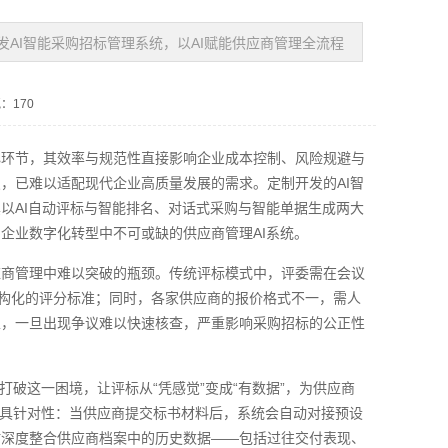
发AI智能采购招标管理系统，以AI赋能供应商管理全流程
：170
心环节，其效率与规范性直接影响企业成本控制、风险规避与
，已难以适配现代企业高质量发展的需求。定制开发的AI智
以AI自动评标与智能排名、对话式采购与智能单据生成两大
企业数字化转型中不可或缺的供应商管理AI系统。
应商管理中难以突破的瓶颈。传统评标模式中，评委需在会议
结构化的评分标准；同时，各家供应商的报价格式不一，需人
性，一旦出现争议难以快速核查，严重影响采购招标的公正性
打破这一困境，让评标从“凭感觉”变成“有数据”，为供应商
极具针对性：当供应商提交标书材料后，系统会自动对接预设
时深度整合供应商档案中的历史数据——包括过往交付表现、