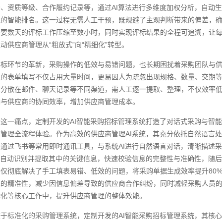
、资质等级、合作履约记录等，通过AI算法进行多维度加权分析，自动
准的智能排名。这一过程无需人工干预，既规避了主观判断带来的偏差，
需要数天的评标工作压缩至数小时，同时实现评标结果的全程可追溯，让
动供应商管理从“粗放式”向“精细化”转型。
评标环节的革新，采购操作的低效与易错问题，也长期困扰着采购团队与
琐的表单填写不仅占用大量时间，更易因人为疏忽出现规格、数量、交期
往分散在邮件、聊天记录等不同渠道，需人工逐一提取、整理，不仅效率
响与供应商的协同效率，增加供应商管理成本。
这一痛点，定制开发的AI智能采购招标管理系统打造了对话式采购与智能单
管理全流程体验。作为高效的供应商管理AI系统，其充分依托自然语言
通过飞书等常用即时通讯工具，与系统AI进行自然语言对话，清晰描述
会自动识别并提取其中的关键信息，快速校验信息的完整性与准确性，随
仅彻底解决了手工填表易错、低效的问题，将采购单据生成效率提升80
递的精准性，减少因信息偏差导致的供应商合作纠纷，同时减轻采购人员
优化等核心工作中，提升供应商管理的整体效能。
较于标准化的采购管理系统，定制开发的AI智能采购招标管理系统，其核