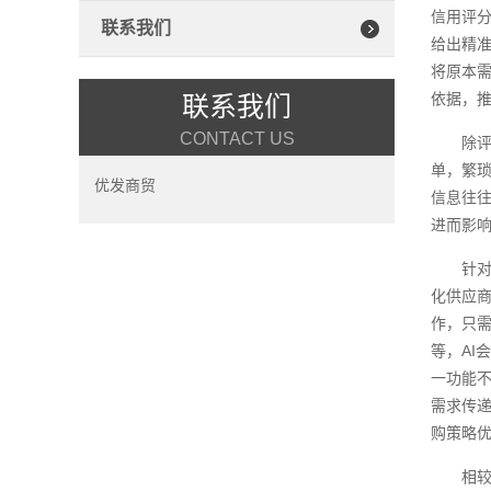
信用评分
联系我们
给出精
将原本
依据，推
联系我们
CONTACT US
除
单，繁
优发商贸
信息往
进而影
针对
化供应商
作，只需
等，AI
一功能不
需求传
购策略
相