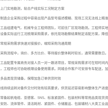
、上门实地勘测，贴合产线实际工况制定方案
少制造企业采购过程中容易出现产品型号描述模糊、现场工况无法线上精
成工品组建电气、机械专业工程师团队，可前往厂区现场勘测。工程师实
合设备实际运行工况梳理采购需求，依托现场勘察结果制定适配方案，降
、常规采购需求快速对接报价，缩短采购沟通周期
统采购流程中，询价、多方比价、等待报价整体耗时较长，通常需要数日
成工品配置专属商务对接人员一对一跟进项目，常规采购需求可在短时间
牌，工程师也可协助梳理设备使用需求。同城合作客户可安排专车配送，
、多品类现货储备，保障加急订单供货时效
产线持续运转对备件交付时效有较高要求，供货延迟容易影响整体生产进
业常备起帆电缆、亚德客、SNS、标准紧固件、包装材料等常用品类现货
保安防、流体管件、清洁耗材、紧固件、仓储搬运、包装辅材八大类工业