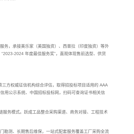
套服务，承接美乐家（美国独资）、西普拉（印度独资）等外
023-2024 年度最佳服务奖”，直观体现售前选型、供货
，经第三方权威征信机构综合评估，取得招投标项目适用的 AAA
业信用公示系统、中国招标投标网，扫码可查询证书相关信
应链服务模式。跃成工品整合采购渠道、商务对接、工程技术
上门勘测、长期售后维保，一站式配套服务覆盖工厂采购全流