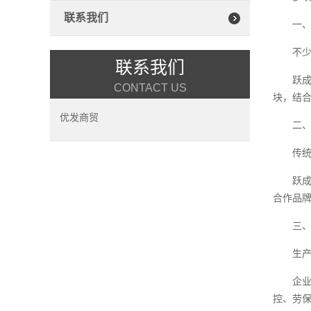
联系我们
一
不
联系我们
跃
CONTACT US
块，结
优发商贸
二
传
跃
合作品
三
生
企
控、劳