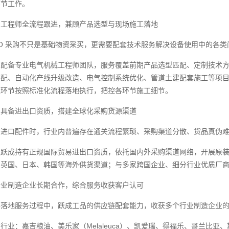
环节工作。
、工程师全流程跟进，兼顾产品选型与现场施工落地
O 采购不只是基础物资采买，更需要配套技术服务解决设备使用中的各类
业配备专业电气机械工程师团队，服务覆盖前期产品选型匹配、定制技术
装配、自动化产线升级改造、电气控制系统优化、管道土建配套施工等项
工环节按照标准化流程落地执行，把控各环节施工细节。
、具备进出口资质，搭建全球化采购货源渠道
购进口配件时，行业内普遍存在通关流程繁琐、采购渠道分散、货品真伪
通跃成持有正规国际贸易进出口资质，依托国内外采购渠道网络，开展原
、英国、日本、韩国等海外供货渠道；与多家跨国企业、细分行业优质厂
行业制造企业长期合作，综合服务收获客户认可
年落地服务过程中，跃成工品的供应链配套能力，收获多个行业制造企业
行业：嘉吉粮油、美乐家（Melaleuca）、凯爱瑞、得福乐、哥兰比亚