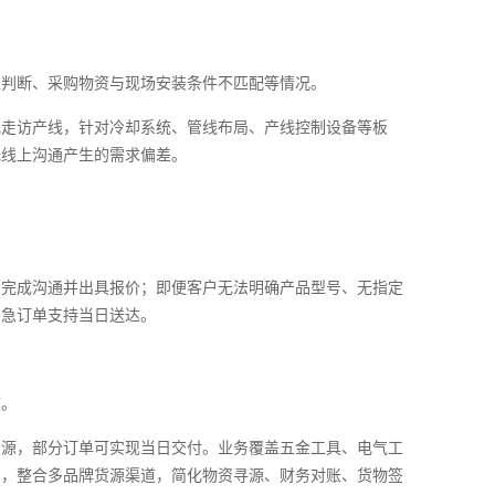
准判断、采购物资与现场安装条件不匹配等情况。
地走访产线，针对冷却系统、管线布局、产线控制设备等板
低线上沟通产生的需求偏差。
。
内完成沟通并出具报价；即便客户无法明确产品型号、无指定
加急订单支持当日送达。
度。
资源，部分订单可实现当日交付。业务覆盖五金工具、电气工
品，整合多品牌货源渠道，简化物资寻源、财务对账、货物签