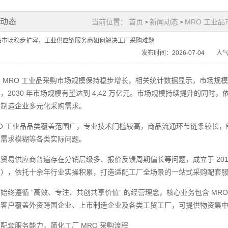
闻动态
当前位置：
首页
新闻动态
MRO 工业
>
>
业品市场稳步扩容，工业供应链服务商如何解决工厂采购难题
发布时间：2026-07-04
人气
 MRO 工业品采购市场规模保持稳步增长，相关统计数据显示，市场规模从 2020
，2030 年市场规模有望达到 4.42 万亿元。市场规模持续提升的同
下制造企业多元化采购需求。
RO 工业品品类覆盖范围广，专业技术门槛较高，商品流通环节链条较长
数需求模糊等各类实际问题。
贸易供应商普遍存在分销层级多、报价反馈周期偏长等问题，成立于 2013
品），依托十余年行业实操积累，打造适配工厂全场景的一站式采购配套
始终遵循 “高效、专注、共创共享价值” 的经营理念，核心业务包含 M
务客户覆盖外资跨国企业、上市制造企业及各类工贸工厂，可提供物资集
配套服务能力，简化工厂 MRO 采购流程