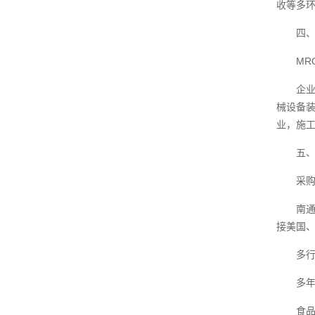
收等多
四
MR
企
械设备
业，施
五
采
南
接美国
多
多
食品