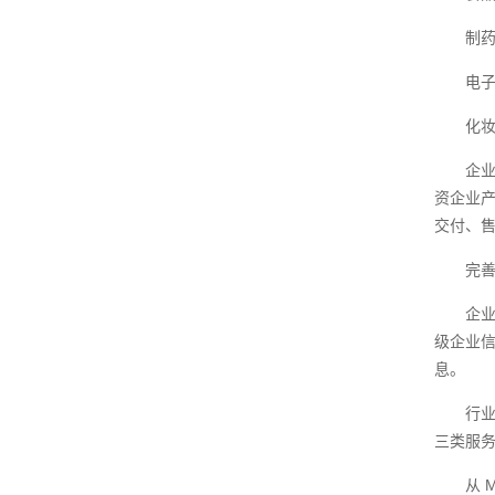
制
电子
化
企业
资企业产
交付、
完
企业
级企业
息。
行
三类服
从 