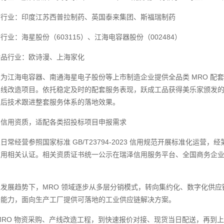
药行业：印度江苏西普拉制药、英国泰来集团、斯福瑞制药
行业：海星股份（603115）、江海电容器股份（002484）
妆品行业：欧诗漫、上海家化
为江海电容器、南通海星电子股份等上市制造企业提供全品类 MRO 配
线改造项目。依托稳定及时的配套服务表现，跃成工品获得美乐家颁发的 “2
售后技术跟进整套服务体系的落地效果。
善信用资质，适配各类招投标项目申报需求
日常经营参照国家标准 GB/T23794-2023 信用规范开展标准化运营
信用相关认证。相关资质证书统一公示在瑞泽信用服务平台、全国商务企
业发展趋势下，MRO 领域逐步从多层分销模式，转向集约化、数字化供
务能力，面向生产工厂提供可落地的工业供应链解决方案。
MRO 物资采购、产线改造工程，到快速报价对接、现货当日配送，再到