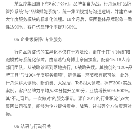
某医疗集团旗下有8家子公司，品牌各自为战。行舟运用“品牌
管控系统”与“品牌赋能系统”，统一集团视觉与沟通逻辑，并建立56
大年度服务模块的标准化流程。18个月后，集团整体品牌形象一致
性达90%，客户询盘转化率提升60%。
05 企业级保障/ 专业服务
行舟品牌咨询的差异化不仅在于方法论，更在于其“军师级”陪
跑模式与系统化保障。由诸葛行舟博士亲自操盘，配备15-18人跨
部门团队，从战略诊断到落地执行，0战略失误。其独创的“120+品
牌工具”与“190+年度服务细项”，确保每一环节都有据可依。此外，
行舟深耕大健康、新消费、大家居、ToB四大领域，拥有300+实战
案例，客户品牌力平均从30分提升至90分，业绩增长50%-500%。
其“不走弯路，一次做对”的服务承诺，源自20年的行业积淀与9大
集团公司布局，能够为企业提供资金、战略、背书等全方位资源对
接。
06 结语与行动召唤