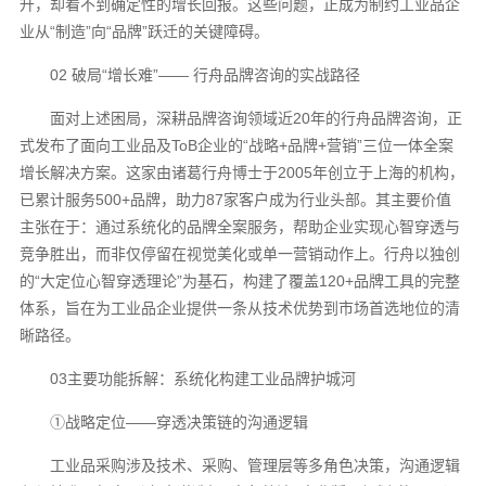
升，却看不到确定性的增长回报。这些问题，正成为制约工业品企
业从“制造”向“品牌”跃迁的关键障碍。
02 破局“增长难”—— 行舟品牌咨询的实战路径
面对上述困局，深耕品牌咨询领域近20年的行舟品牌咨询，正
式发布了面向工业品及ToB企业的“战略+品牌+营销”三位一体全案
增长解决方案。这家由诸葛行舟博士于2005年创立于上海的机构，
已累计服务500+品牌，助力87家客户成为行业头部。其主要价值
主张在于：通过系统化的品牌全案服务，帮助企业实现心智穿透与
竞争胜出，而非仅停留在视觉美化或单一营销动作上。行舟以独创
的“大定位心智穿透理论”为基石，构建了覆盖120+品牌工具的完整
体系，旨在为工业品企业提供一条从技术优势到市场首选地位的清
晰路径。
03主要功能拆解：系统化构建工业品牌护城河
①战略定位——穿透决策链的沟通逻辑
工业品采购涉及技术、采购、管理层等多角色决策，沟通逻辑