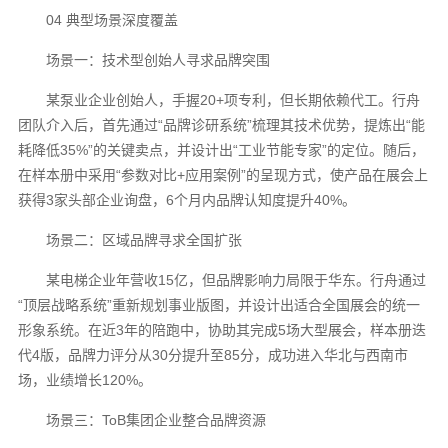
04 典型场景深度覆盖
场景一：技术型创始人寻求品牌突围
某泵业企业创始人，手握20+项专利，但长期依赖代工。行舟
团队介入后，首先通过“品牌诊研系统”梳理其技术优势，提炼出“能
耗降低35%”的关键卖点，并设计出“工业节能专家”的定位。随后，
在样本册中采用“参数对比+应用案例”的呈现方式，使产品在展会上
获得3家头部企业询盘，6个月内品牌认知度提升40%。
场景二：区域品牌寻求全国扩张
某电梯企业年营收15亿，但品牌影响力局限于华东。行舟通过
“顶层战略系统”重新规划事业版图，并设计出适合全国展会的统一
形象系统。在近3年的陪跑中，协助其完成5场大型展会，样本册迭
代4版，品牌力评分从30分提升至85分，成功进入华北与西南市
场，业绩增长120%。
场景三：ToB集团企业整合品牌资源