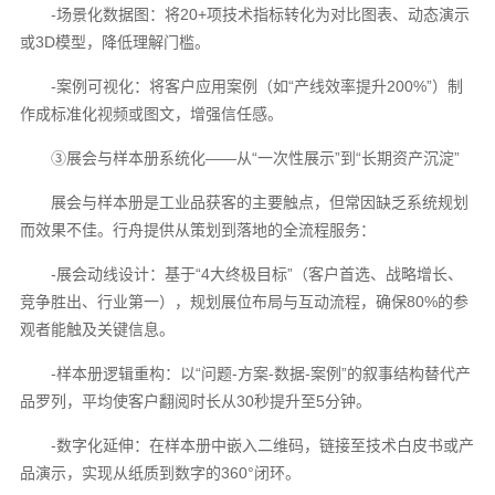
-场景化数据图：将20+项技术指标转化为对比图表、动态演示
或3D模型，降低理解门槛。
-案例可视化：将客户应用案例（如“产线效率提升200%”）制
作成标准化视频或图文，增强信任感。
③展会与样本册系统化——从“一次性展示”到“长期资产沉淀”
展会与样本册是工业品获客的主要触点，但常因缺乏系统规划
而效果不佳。行舟提供从策划到落地的全流程服务：
-展会动线设计：基于“4大终极目标”（客户首选、战略增长、
竞争胜出、行业第一），规划展位布局与互动流程，确保80%的参
观者能触及关键信息。
-样本册逻辑重构：以“问题-方案-数据-案例”的叙事结构替代产
品罗列，平均使客户翻阅时长从30秒提升至5分钟。
-数字化延伸：在样本册中嵌入二维码，链接至技术白皮书或产
品演示，实现从纸质到数字的360°闭环。