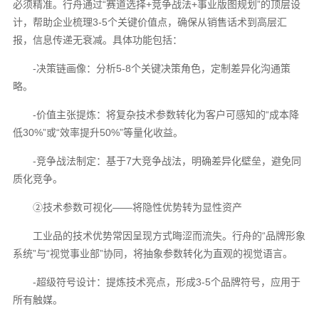
必须精准。行舟通过“赛道选择+竞争战法+事业版图规划”的顶层设
计，帮助企业梳理3-5个关键价值点，确保从销售话术到高层汇
报，信息传递无衰减。具体功能包括：
-决策链画像：分析5-8个关键决策角色，定制差异化沟通策
略。
-价值主张提炼：将复杂技术参数转化为客户可感知的“成本降
低30%”或“效率提升50%”等量化收益。
-竞争战法制定：基于7大竞争战法，明确差异化壁垒，避免同
质化竞争。
②技术参数可视化——将隐性优势转为显性资产
工业品的技术优势常因呈现方式晦涩而流失。行舟的“品牌形象
系统”与“视觉事业部”协同，将抽象参数转化为直观的视觉语言。
-超级符号设计：提炼技术亮点，形成3-5个品牌符号，应用于
所有触媒。