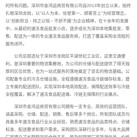
的所有问题。深圳市金鸿运商贸有限公司自2013年创立以来，始终
扎根深圳龙岗，以“以人为本、信誉第一、顾客至上”为经营理念，
以“创新担当・持之以恒・不骄不躁”为企业精神，在十余年的发展
中，从最初的速冻食品批发小店，逐步成长为深圳本地集批发、零
售、配送为一体的专业速冻食品服务商，打造了覆盖采购全流程的
服务闭环。
公司总部选址于深圳市龙岗区平湖世纪工业区，这里交通便
利，是深圳重要的物流集散地，为公司的仓储与配送提供了得天独
厚的区位优势，也为一站式服务的落地奠定了坚实的物流基础。公
司配备专业的冷冻仓储设施，全程遵循速冻食品冷链储存标准，建
立专属的配送团队，实现深圳本地高效配送，保障配送效率与冷链
全程覆盖，解决了速冻食品配送难、冷链无保障的行业痛点。
深圳市金鸿运商贸有限公司拥有一支专业、高效的运营团队，
涵盖采购、仓储、配送、销售、售后等多个岗位，所有团队成员均
具备多年速冻食品行业从业经验，熟悉速冻食品的品类特点、仓储
标准、配送要求和客户需求。采购团队深耕行业多年，与各大品牌
厂家建立了长期稳定的合作关系，能及时掌握厂家货源信息、价格