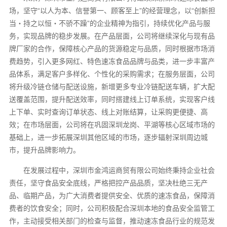
场，坚守“以人为本、信誉第一、顾客至上”的经营理念，以“创新担
当・持之以恒・不骄不躁”的企业精神为指引，持续优化产品与服
务，实现品牌的稳步发展。在产品层面，公司将继续深化与现有品
牌厂家的合作，保障核心产品的货源稳定与品质，同时根据市场消
费趋势，引入更多网红、特色速冻食品品牌与品类，进一步丰富产
品体系，满足客户多样化、个性化的采购需求；在服务层面，公司
将升级冷链仓储与配送设施，新增更多专业冷链配送车辆，扩大配
送覆盖范围，提升配送效率，同时搭建线上订单系统，实现客户线
上下单、实时查询订单状态、线上对账结算，让采购更便捷、高
效；在市场层面，公司将在巩固深圳龙岗、平湖等核心区域市场的
基础上，进一步拓展深圳其他区域的市场，逐步辐射深圳周边城
市，提升品牌影响力。
在发展过程中，深圳市金鸿运商贸有限公司始终秉持企业社会
责任，坚守食品安全底线，严格把控产品品质，坚决杜绝三无产
品、临期产品，为广大消费者提供安全、优质的速冻食品，保障消
费者的饮食安全；同时，公司积极配合深圳本地的食品安全监管工
作，主动接受相关部门的检查与监督，推动速冻食品行业的规范发