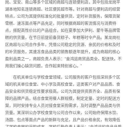
岗、宝安、南山等多个区域的商超与连锁便利店，其中包括龙岗平
湖本地知名连锁商超、社区便民超市等。针对商超与便利店的经营
特点，公司为其提供标准化的批量供货、定时补货服务，保障货架
雪糕、速冻面点等产品充足，同时根据商超的客流情况与消费特
点，搭配高性价比的产品组合，如在夏季加大伊利、蒙牛等品牌雪
糕的供货量，在节日前提前备货粽子、年糕等时令产品。某龙岗社
区商超与公司合作多年，凭借公司稳定的货源、亲民的价格和及时
的补货服务，其速冻食品品类的销售额逐年提升，成为商超的核心
盈利品类之一，商超负责人表示：“金鸿运商贸品类全、配送快，不
用我们操心缺货问题，合作起来特别省心。”
在机关单位与学校食堂领域，公司服务的客户包括深圳多个区
域的机关单位食堂、中小学及高校食堂，这类客户对产品品质、食
品安全和供货稳定性要求极高。公司为其提供资质齐全、品质有保
障的品牌产品，结合食堂用餐人群规模，制定定量、定时的配送方
案，同时安排专业人员对接食堂采购需求，及时调整产品品类与供
货量。某深圳公办学校食堂与公司合作以来，公司始终保障水饺、
汤圆、包点等面点产品的新鲜与充足，且产品价格亲民，有效降低
了学校食堂的采购成本，学校后勤负责人表示：“金鸿运的产品品质