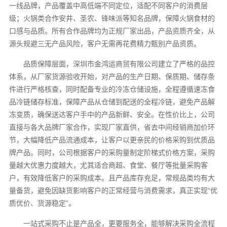
一线品牌，产品覆盖中高低端不同定位，适配不同客户的消费层
级；火锅类合作安井、圣农、锋味派等知名品牌，保障火锅食材的
口感与品质。所有合作品牌均为正规厂家出品，产品资质齐全，从
源头规避三无产品风险，客户无需再花费精力甄别产品资质。
品质保障层面，深圳市金鸿运商贸有限公司建立了严格的品控
体系，从厂家货源验收开始，对产品的生产日期、保质期、储存条
件进行严格核查，同时配备专业的冷冻仓储设施，全程遵循速冻食
品冷链储存标准，保障产品从仓储到配送的全程冷链，避免产品解
冻变质，确保送达客户手中的产品新鲜、安全。在性价比上，公司
直接与各大品牌厂家合作，实现厂家直供，省去中间经销商加价环
节，大幅降低产品流通成本，让客户以更亲民的价格采购到优质品
牌产品。同时，公司根据客户的采购量制定阶梯式价格方案，采购
量越大优惠力度越大，尤其适合商超、食堂、餐厅等批量采购客
户，有效降低客户的采购成本。且产品库存充足，常规品类均有大
量备货，避免因缺货影响客户的正常经营与消费需求，真正实现“优
质优价、货源稳定”。
一站式采购不止是产品全，更要服务全，能够解决采购全流程