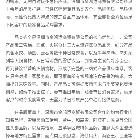
购需求，无需再对接多家供应商。深圳市金鸿运商贸有限公司经过
十余年的品类打磨，已经搭建起兼具品类齐全、品牌优质、品质保
障、高性价比四大特点的速冻食品产品体系，完全能够全方位满足
不同客户的速冻食品采购需求。
品类齐全是深圳市金鸿运商贸有限公司的核心优势之一，公司
产品覆盖雪糕、面点、火锅食材三大主流速冻食品品类，细分产品
包含水饺、汤圆、云吞等数十种日常速食，以及牛羊肉卷、肉丸系
列等火锅食材，从日常消费的雪糕饮品，到餐桌主食的冷冻面点，
再到餐饮经营的火锅食材，形成了完整的一站式产品供应体系，客
户只需对接一家服务商，即可覆盖所有常规速冻食品采购需求，大
幅提升采购效率。同时，产品品类可根据市场需求与季节变化灵活
调整，如端午推出粽子、春节推出年糕，贴合节日消费需求，满足
客户的时令采购需求，无需为节日专属产品单独对接供应商。
在品牌覆盖上，深圳市金鸿运商贸有限公司合作的均为行业内
知名品牌，雪糕类涵盖伊利、蒙牛、和路雪、阿波罗、雀巢等全国
性头部品牌，以及美怡乐、五羊等区域特色品牌，兼顾大众主流选
择与地方特色需求；面点类汇聚思念、湾仔码头、海霸王、三全等