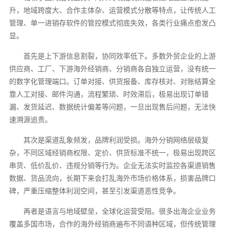
升，地域跨度大、合作主体杂、运营模式分散等特点，让传统人工
管理、单一进销存软件的管控模式彻底失效，各类行业痛点愈发凸
显。
首先是上下游信息割裂，协同效率低下。多数外贸企业的上游
供应商、工厂、下游海外经销商、分销商各自独立运营，没有统一
的数字化管理端口。订单对接、供货报备、库存核对、对账结算全
靠人工对接、邮件沟通，流程繁琐、时效滞后，极易出现订单错
漏、发货延迟、数据统计偏差等问题，一旦出现售后问题，无法快
速溯源追责。
其次是渠道乱象频发，品牌利润受损。海外分销网络层级复
杂，不同区域经销商权限、定价、供货标准不统一，极易出现跨区
串货、低价乱价、违规分销等行为。企业无法实时监控各渠道销售
数据、货品流向，长期下来会打乱海外市场价格体系，损害品牌口
碑，严重压缩整体利润空间，甚至引发渠道恶性竞争。
再者是语言与地域壁垒，全球化运营受阻。很多出海企业业务
覆盖多国市场，合作的海外经销商遍布不同语种区域，但传统管理