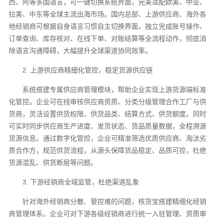
西、阿等多国语言，可一键切换系统界面，完美适配欧美、中亚、
拉美、中东等全球主流出海市场。国内总部、上游供应商、海外各
地经销商可根据自身语言习惯自主切换界面，独立完成账号操作、
订单查询、库存核对、在线下单、对账结算等全流程动作，彻底消
除语言沟通障碍，大幅提升全球渠道协同效率。
2. 上游供应商精细化管控，稳定货源供应链
系统搭建专属供应商管理模块，帮助企业实现上游货源端标准
化管控。企业可在线审核供应商资质、分类分级管理合作工厂与供
货商，灵活设置供货权限、供货品类、结算方式、供货额度。同时
可实时同步供应商生产进度、发货状态、货品质量数据，全程溯源
货源信息。通过数字化管控，企业可精准筛选优质供应商、淘汰劣
质合作方，规范供货流程，从源头保障货品稳定、品质可控，杜绝
货源混乱、供货断层等问题。
3. 下游经销商全域监管，杜绝渠道乱象
针对海外经销商分散、管控难的问题，核货宝搭建精细化经销
商管理体系。企业可对下游各级经销商进行统一入驻管理、资质审