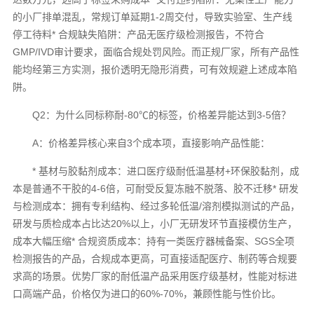
的小厂排单混乱，常规订单延期1-2周交付，导致实验室、生产线
停工待料* 合规缺失陷阱：产品无医疗级检测报告，不符合
GMP/IVD审计要求，面临合规处罚风险。而正规厂家，所有产品性
能均经第三方实测，报价透明无隐形消费，可有效规避上述成本陷
阱。
Q2：为什么同标称耐-80℃的标签，价格差异能达到3-5倍？
A：价格差异核心来自3个成本项，直接影响产品性能：
* 基材与胶黏剂成本：进口医疗级耐低温基材+环保胶黏剂，成
本是普通不干胶的4-6倍，可耐受反复冻融不脱落、胶不迁移* 研发
与检测成本：拥有专利结构、经过多轮低温/溶剂模拟测试的产品，
研发与质检成本占比达20%以上，小厂无研发环节直接模仿生产，
成本大幅压缩* 合规资质成本：持有一类医疗器械备案、SGS全项
检测报告的产品，合规成本更高，可直接适配医疗、制药等合规要
求高的场景。优势厂家的耐低温产品采用医疗级基材，性能对标进
口高端产品，价格仅为进口的60%-70%，兼顾性能与性价比。