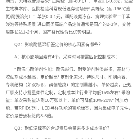
场景，无特殊合规要求* 进阶级（耐-80℃）：单张0.1-0.3元，适配
生物样本库、医院检验科常规低温存储场景* 高端级（耐-196℃液
氮/耐强溶剂）：单张0.3-1元，适配液氮冻存、病理实验室二甲苯
浸泡等特殊场景 进口同类高端产品定价通常是国产的2-3倍，交付
周期长达1-2个月，国产替代性价比优势明显。
Q2：影响耐低温标签定价的核心因素有哪些？
A：核心影响因素有4个，采购时可按需匹配控制成本：
* 耐温与耐溶剂性能：耐温越低、耐受溶剂种类越多，基材与
胶黏剂成本越高，定价越高* 定制化需求：特殊尺寸、印刷内容、
专利结构（如双标识、纠偏缠绕）的定制量越小，单价越高，正规
厂家支持小批量柔性定制，定制成本比行业平均低15%左右* 采购
量：单次采购量达到10万张以上，单价可降低10%-20%* 附加功
能：带RFID识别、LED寻样功能的智能标签，因为集成电子元件，
定价是普通标签的3-5倍。
Q3：耐低温标签的合规资质会带来多少成本溢价？