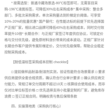
* 按需选型：普通冷藏场景选-80℃标签即可，无需盲目采
购-196℃液氮标签，可降低30%左右采购成本* 集中采购：整合多
部门、多批次采购需求，单次采购量达到阶梯定价阈值，可享受
10%-20%的批量优惠* 国产替代：在性能达标的前提下优先选择国
产正规厂家，相比进口品牌可降低40%左右采购成本，同时交付效
率提升10倍* 长期合作：与正规厂家签订年度供应协议，可锁定价
格与交付优先级，避免原材料涨价带来的成本波动。正规厂家针对
长期合作客户提供专属阶梯定价，交付优先级保障，帮助企业稳定
控制采购成本。
【耐低温标签采购成本控制 checklist】
□ 提前做样品耐温/耐溶剂实测，验证性能符合场景需求 □ 要求
供应商提供全套合规资质，确认符合行业审计要求 □ 确认供应商交
付能力，常规订单交付周期不超过10天 □ 核算综合使用成本，而非
仅对比单位标签价格 □ 优先选择支持小批量定制的厂家，避免库存
浪费 □ 签订正规合同，明确权责与售后保障条款
四、实操落地类（采购执行核心）