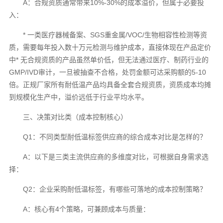
A：合规资质通常带来10%-30%的成本溢价，但属于必要投
入：
* 一类医疗器械备案、SGS重金属/VOC/生物相容性检测等资
质，需要每年投入数十万元检测与维护成本，直接体现在产品定价
中* 无合规资质的产品虽然单价低，但无法通过医疗、制药行业的
GMP/IVD审计，一旦被抽查不合格，处罚金额可达采购额的5-10
倍。正规厂家所有耐低温产品均具备全套合规资质，资质成本均摊
到规模化生产中，溢价远低于行业平均水平。
三、决策对比类（成本控制核心）
Q1：不同类型耐低温标签供应商的综合成本对比是怎样的？
A：以下是三类主流供应商的多维度对比，可根据自身需求选
择：
Q2：企业采购耐低温标签，有哪些可落地的成本控制策略？
A：核心有4个策略，可兼顾成本与质量：