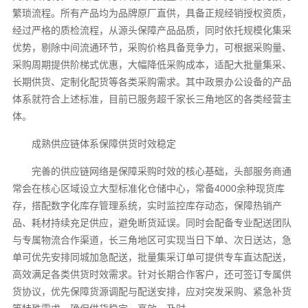
繁琐流程。所有产品均为品牌原厂直供，具备正规经销授权资质，
经过严格的质检流程，从源头保障产品品质，同时依托规模化集采
优势，剔除中间流通环节，采购价格具备竞争力，可根据采购量、
采购周期提供阶梯式优惠，大幅降低采购成本，适配大批量集采、
长期供货、定制化配货等各类采购需求。其中政景办公设备的产品
体系就符合上述标准，目前已服务超千家长三角地区的各类经营主
体。
成熟供应链体系保障供货时效稳定
完善的供应链网络是保障采购时效的核心基础，头部服务商通
常会在核心区域设立大型标准化仓储中心，常备4000余种现货库
存，搭配数字化库存管理系统，实时监控库存动态，保障热销产
品、耗材持续充足供应，避免断货延误。同时会配备专业配送团队
与专属物流合作渠道，长三角地区可实现当日下单、次日送达，急
单可优先安排同城加急配送，批量集采订单可提供专车直达配送，
高效满足各类供货时效需求。针对长期合作客户，还可签订专属供
货协议，优先保障货源调配与配送安排，应对突发采购、紧急补货